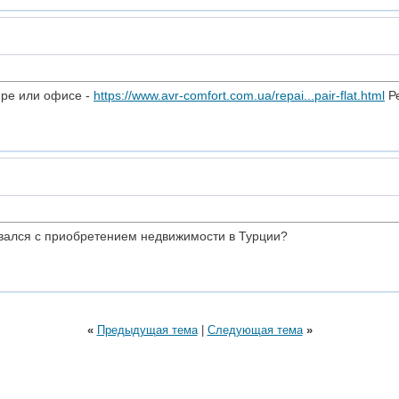
ире или офисе -
https://www.avr-comfort.com.ua/repai...pair-flat.html
Ре
кивался с приобретением недвижимости в Турции?
«
Предыдущая тема
|
Следующая тема
»