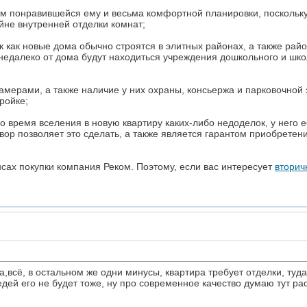
м понравившейся ему и весьма комфортной планировки, поскольку
йне внутренней отделки комнат;
к как новые дома обычно строятся в элитных районах, а также ра
о недалеко от дома будут находиться учреждения дошкольного и шк
мерами, а также наличие у них охраны, консьержа и парковочной 
ройке;
 время вселения в новую квартиру каких-либо недоделок, у него е
ор позволяет это сделать, а также является гарантом приобретен
сах покупки компания Реком. Поэтому, если вас интересует
вторич
а,всё, в остальном же одни минусы, квартира требует отделки, туд
седей его не будет тоже, ну про современное качество думаю тут ра