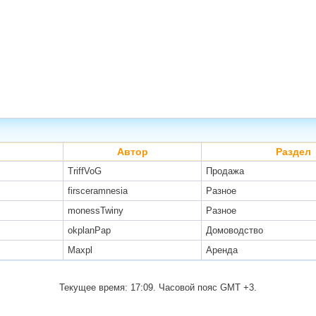
Автор
Раздел
TriffVoG
Продажа
firsceramnesia
Разное
monessTwiny
Разное
okplanPap
Домоводство
Maxpl
Аренда
Текущее время:
17:09
. Часовой пояс GMT +3.