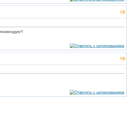
#
3
комендую!!
#
4