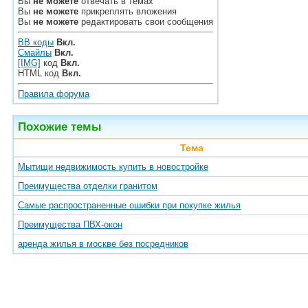
Вы
не можете
отвечать в темах
Вы
не можете
прикреплять вложения
Вы
не можете
редактировать свои сообщения
BB коды
Вкл.
Смайлы
Вкл.
[IMG]
код
Вкл.
HTML код
Вкл.
Правила форума
Похожие темы
Тема
Мытищи недвижимость купить в новостройке
Преимущества отделки гранитом
Самые распространенные ошибки при покупке жилья
Преимущества ПВХ-окон
аренда жилья в москве без посредников