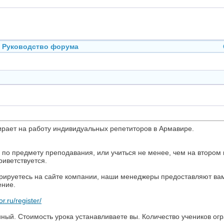
Руководство форума
ирает на работу индивидуальных репетиторов в Армавире.
по предмету преподавания, или учиться не менее, чем на втором 
иветствуется.
трируетесь на сайте компании, наши менеджеры предоставляют вам
ение.
or.ru/register/
ный. Стоимость урока устанавливаете вы. Количество учеников ог