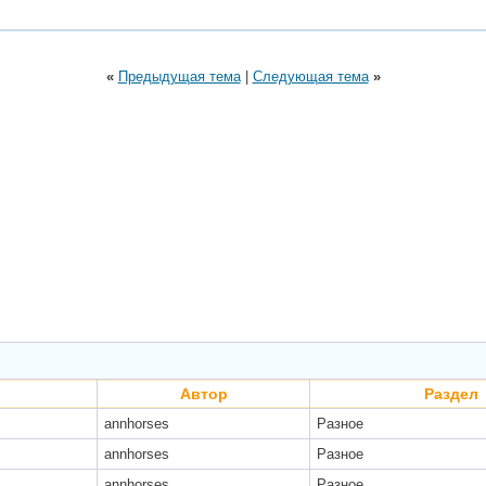
«
Предыдущая тема
|
Следующая тема
»
Автор
Раздел
annhorses
Разное
annhorses
Разное
annhorses
Разное