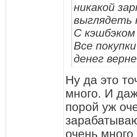
никакой за
выглядеть к
С кэшбэком
Все покупк
денег верн
Ну да это то
много. И даж
порой уж оч
зарабатываю
очень много