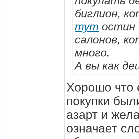
покупать д
биглион, к
тут
остин 
салонов, к
много.
А вы как д
Хорошо что 
покупки были
азарт и жела
означает сл