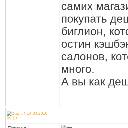
самих магаз
покупать де
биглион, ко
остин кэшбэк
салонов, ко
много.
А вы как де
14.03.2018,
09:13