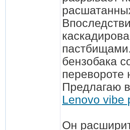
расшатанных
Впоследстви
каскадирова
пастбищами.
бензобака с
перевороте 
Предлагаю в
Lenovo vibe
Он расширит