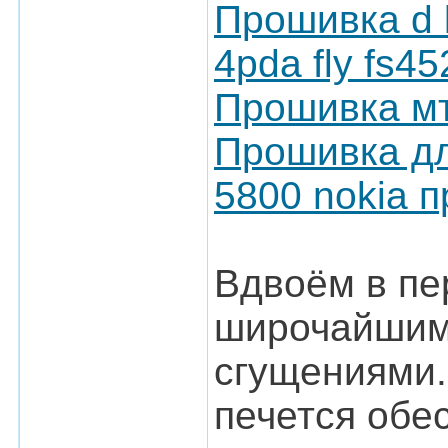
Прошивка d l
4pda fly fs4
Прошивка мт
Прошивка для
5800 nokia 
Вдвоём в пе
широчайшим
сгущениями.
печется обе