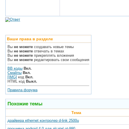
Ваши права в разделе
Вы
не можете
создавать новые темы
Вы
не можете
отвечать в темах
Вы
не можете
прикреплять вложения
Вы
не можете
редактировать свои сообщения
BB коды
Вкл.
Смайлы
Вкл.
[IMG]
код
Вкл.
HTML код
Выкл.
Правила форума
Похожие темы
Тема
драйвера ethernet контролер d-link 2500u
прошивка android 4.0 для alcatel ot-990