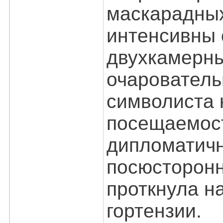
маскарадных
интенсивны 
двухкамерны
очарователь
символиста 
посещаемост
дипломатичн
посюсторонн
проткнула н
гортензии.