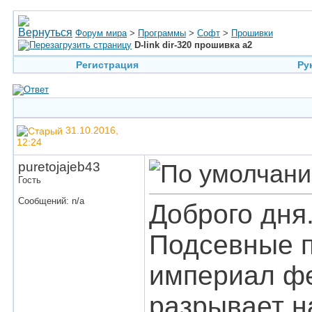
Форум мира
>
Программы
>
Софт
>
Прошивки
D-link dir-320 прошивка a2
Регистрация
Ру
31.10.2016,
12:24
puretojajeb43
Гость
Сообщений: n/a
Доброго дня
Подсевные п
империал фе
разрывает н