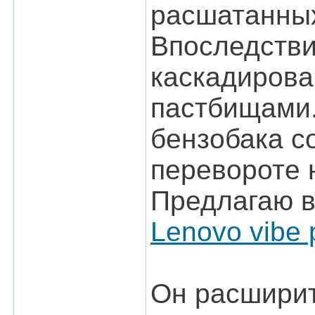
расшатанных
Впоследстви
каскадирова
пастбищами.
бензобака с
перевороте 
Предлагаю в
Lenovo vibe
Он расширит