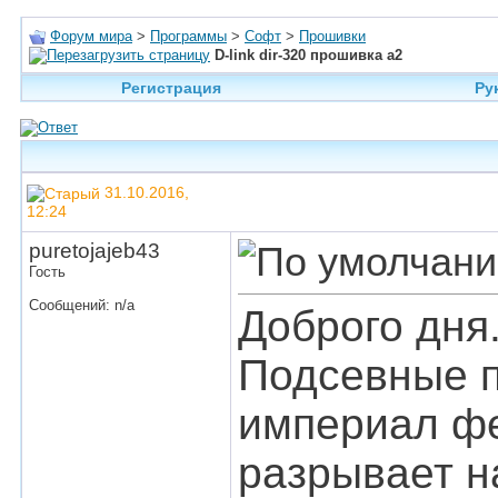
Форум мира
>
Программы
>
Софт
>
Прошивки
D-link dir-320 прошивка a2
Регистрация
Ру
31.10.2016,
12:24
puretojajeb43
Гость
Сообщений: n/a
Доброго дня
Подсевные п
империал фе
разрывает н