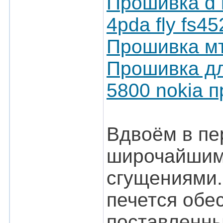
Прошивка d l
4pda fly fs4
Прошивка мт
Прошивка для
5800 nokia 
Вдвоём в пе
широчайшим
сгущениями.
печется обе
поставленн