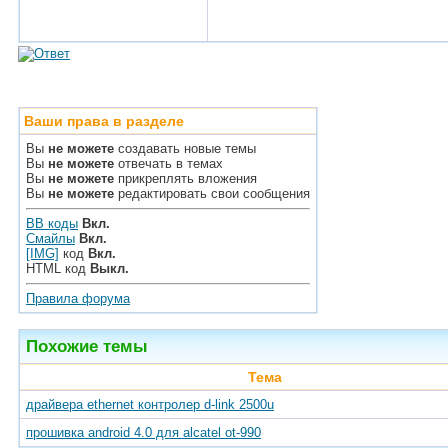
Ваши права в разделе
Вы
не можете
создавать новые темы
Вы
не можете
отвечать в темах
Вы
не можете
прикреплять вложения
Вы
не можете
редактировать свои сообщения
BB коды
Вкл.
Смайлы
Вкл.
[IMG]
код
Вкл.
HTML код
Выкл.
Правила форума
Похожие темы
Тема
драйвера ethernet контролер d-link 2500u
прошивка android 4.0 для alcatel ot-990