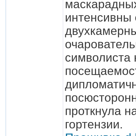
маскарадных
интенсивны 
двухкамерны
очарователь
символиста 
посещаемост
дипломатичн
посюсторонн
проткнула н
гортензии.