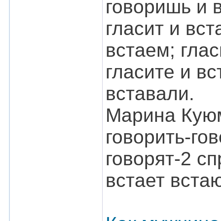
говоришь и в
гласит и вст
встаем; глас
гласите и вс
вставали.
Марина Куюм
говорить-го
говорят-2 с
встает встаю