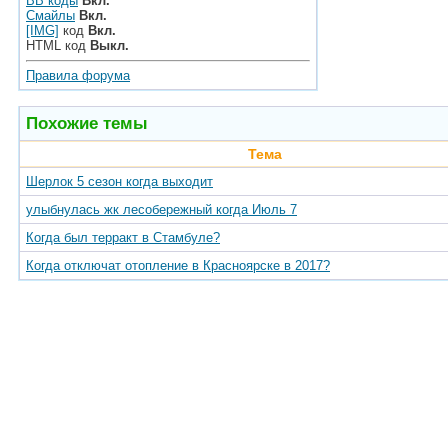
BB коды
Вкл.
Смайлы
Вкл.
[IMG]
код
Вкл.
HTML код
Выкл.
Правила форума
Похожие темы
Тема
Шерлок 5 сезон когда выходит
улыбнулась жк лесобережный когда Июль 7
Когда был терракт в Стамбуле?
Когда отключат отопление в Красноярске в 2017?