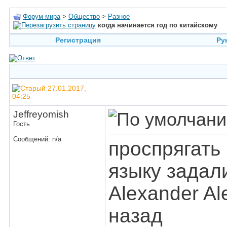
Форум мира
>
Общество
>
Разное
когда начинается год по китайскому
Регистрация
Ру
27.01.2017,
04:25
Jeffreyomish
Гость
Сообщений: n/a
проспрягать 
языку задал
Alexander Al
назад