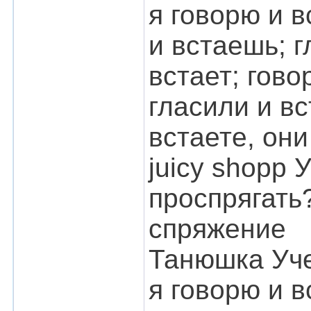
я говорю и в
и встаешь; гл
встает; гово
гласили и вс
встаете, они
juicy shopp 
проспрягать
спряжение
Танюшка Уче
я говорю и в