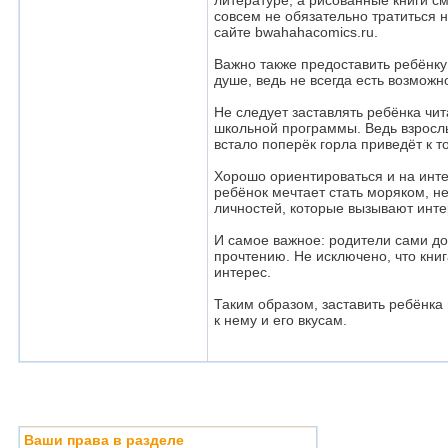
литературе, а рисованные книги см
совсем не обязательно тратиться н
сайте bwahahacomics.ru.
Важно также предоставить ребёнку
душе, ведь не всегда есть возможно
Не следует заставлять ребёнка чит
школьной программы. Ведь взрослые
встало поперёк горла приведёт к то
Хорошо ориентироваться и на инте
ребёнок мечтает стать моряком, н
личностей, которые вызывают инте
И самое важное: родители сами до
прочтению. Не исключено, что книг
интерес.
Таким образом, заставить ребёнка 
к нему и его вкусам.
Ваши права в разделе