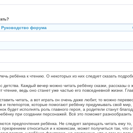
тать?
Руководство форума
ечь ребёнка к чтению. О некоторых из них следует сказать подроб
с детства. Каждый вечер можно читать ребёнку сказки, рассказы о
т чтение, ведь оно станет уже частью его повседневной жизни. Гла
аставить читать, а вот играть он очень даже любит, то можно перев
в и телепортов, которые помогают ребёнку придумывать свой мир, 
нок будет исполнять роль главного героя, а родители станут благ
ребёнку при создании персонажей. Всё это поможет разнообразить 
ся предпочтения ребёнка. Не следует запрещать читать ему то, чт
с презрением относиться и к комиксам, может получиться так, что 