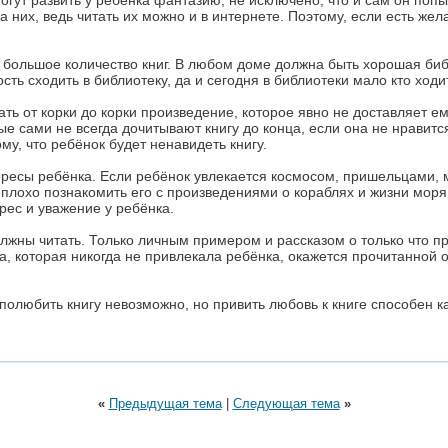
огут развить у ребёнка фантазию, не исключено, что и сам он попыт
а них, ведь читать их можно и в интернете. Поэтому, если есть же
 большое количество книг. В любом доме должна быть хорошая библ
сть сходить в библиотеку, да и сегодня в библиотеки мало кто ходи
ать от корки до корки произведение, которое явно не доставляет ем
 сами не всегда дочитывают книгу до конца, если она не нравится.
му, что ребёнок будет ненавидеть книгу.
ресы ребёнка. Если ребёнок увлекается космосом, пришельцами, 
еплохо познакомить его с произведениями о кораблях и жизни моря
рес и уважение у ребёнка.
лжны читать. Только личным примером и рассказом о только что пр
а, которая никогда не привлекала ребёнка, окажется прочитанной от
полюбить книгу невозможно, но привить любовь к книге способен к
«
Предыдущая тема
|
Следующая тема
»