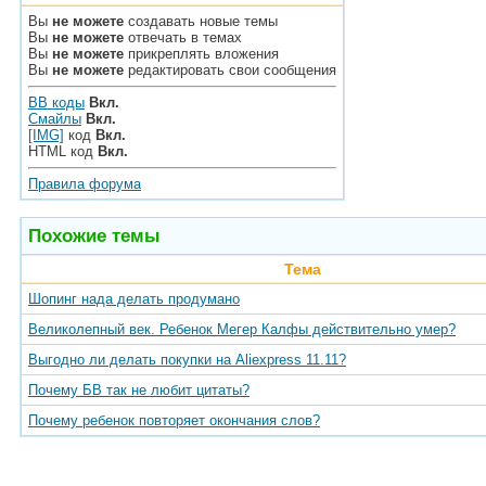
Вы
не можете
создавать новые темы
Вы
не можете
отвечать в темах
Вы
не можете
прикреплять вложения
Вы
не можете
редактировать свои сообщения
BB коды
Вкл.
Смайлы
Вкл.
[IMG]
код
Вкл.
HTML код
Вкл.
Правила форума
Похожие темы
Тема
Шопинг нада делать продумано
Великолепный век. Ребенок Мегер Калфы действительно умер?
Выгодно ли делать покупки на Aliexpress 11.11?
Почему БВ так не любит цитаты?
Почему ребенок повторяет окончания слов?