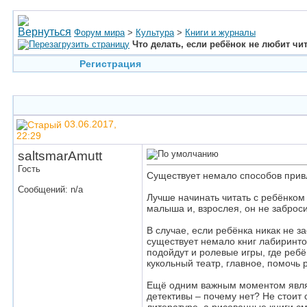
Форум мира
>
Культура
>
Книги и журналы
Что делать, если ребёнок не любит чи
Регистрация
03.06.2017,
22:29
saltsmarAmutt
Гость
Существует немало способов привл
Сообщений: n/a
Лучше начинать читать с ребёнком 
малыша и, взрослея, он не заброси
В случае, если ребёнка никак не з
существует немало книг лабиринто
подойдут и ролевые игры, где ребё
кукольный театр, главное, помочь 
Ещё одним важным моментом являют
детективы – почему нет? Не стоит 