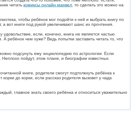
ается создать что-то похожее, что тоже неплохо. Кстати,
лание читать
комиксы онлайн марвел
, то сделать это можно на
иотека, чтобы ребёнок мог подойти к ней и выбрать книгу по
т, а вот книги под рукой увеличивают шанс их прочтения.
у удовольствие, если, конечно, книга не является частью
 А ребёнок чем хуже? Ведь попытки заставить читать то, что
можно подсунуть ему энциклопедию по астрологии. Если
. Неплохо пойдут, этом плане, и биографии известных
очитанной книге, родители смогут подтолкнуть ребёнка к
 корки до корки, если рассказ родителя вызовет у чада
аждый, главное знать своего ребёнка и относиться уважительно