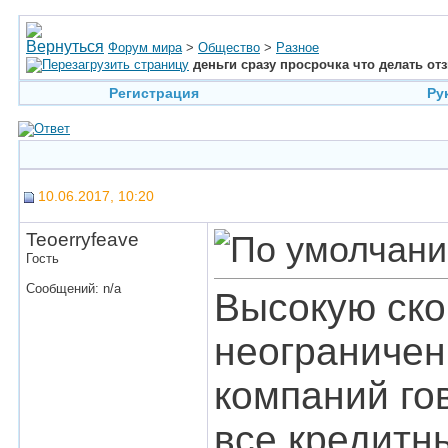
Форум мира
>
Общество
>
Разное
деньги сразу просрочка что делать о
Регистрация
Ру
10.06.2017, 10:20
Teoerryfeave
Гость
Сообщений: n/a
Высокую ско
неограничен
компаний гов
все кредитн