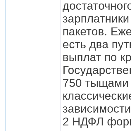
достаточного
зарплатники
пакетов. Еж
есть два пу
выплат по к
Государстве
750 тыщами 
классические
зависимости
2 НДФЛ форм