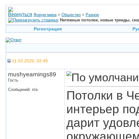
Форум мира
>
Общество
>
Разное
Натяжные потолки, новые тренды, скид
Регистрация
Ру
11.03.2020, 02:49
mushyearnings89
Гость
Сообщений: n/a
Потолки в Ч
интерьер по
дарит удовл
окружающем 