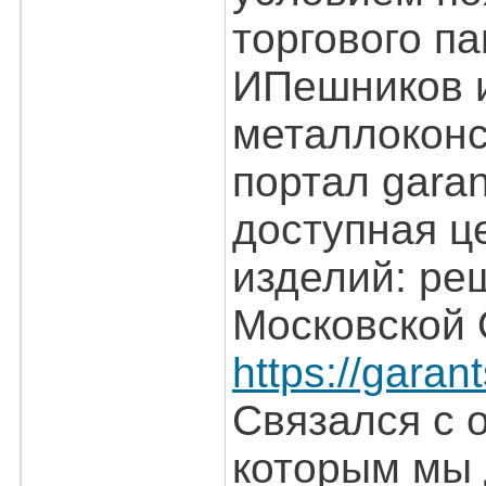
торгового п
ИПешников и
металлокон
портал gara
доступная ц
изделий: реш
Московской 
https://garan
Связался с 
которым мы 