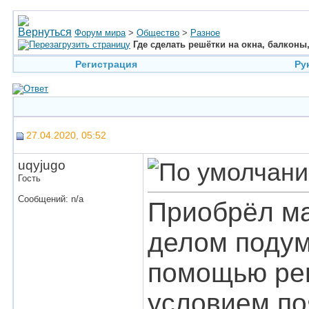
Форум мира
>
Общество
>
Разное
Где сделать решётки на окна, балконы,
Регистрация
Ру
27.04.2020, 05:52
uqyjugo
Гость
Сообщений: n/a
Приобрёл ма
делом подум
помощью реш
условием по