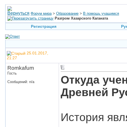
Форум мира
>
Образование
>
В помощь учащимся
Разгром Хазарского Каганата
Регистрация
Ру
25.01.2017,
21:27
Romkafum
Гость
Откуда уче
Сообщений: n/a
Древней Ру
История явл