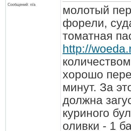
Сообщений: n/a
молотый пере
форели, судак
томатная пас
http://woeda.
количеством
хорошо пере
минут. За э
должна загус
куриного бу
оливки - 1 б