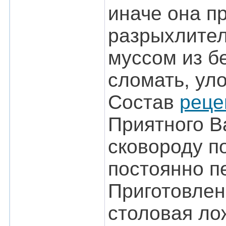
иначе она п
разрыхлител
муссом из б
сломать, ул
Состав
реце
Приятного Ва
сковороду п
постоянно п
Приготовлени
столовая лож