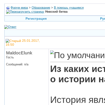
Форум мира
>
Образование
>
В помощь учащимся
Невский битва
Регистрация
Ру
25.01.2017,
16:50
MaldocElunk
Гость
Сообщений: n/a
Из каких и
о истории 
История явл