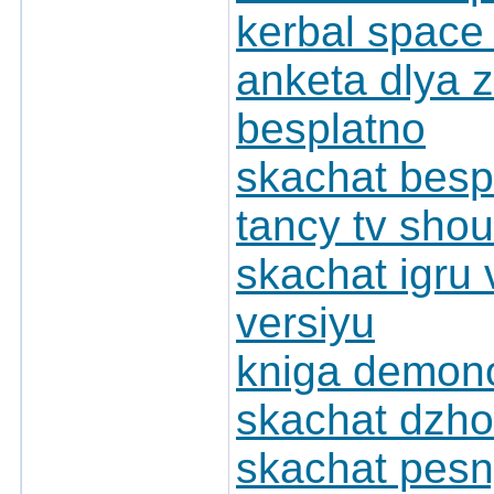
kerbal space 
anketa dlya 
besplatno
skachat bespl
tancy tv sho
skachat igru 
versiyu
kniga demono
skachat dzho
skachat pesn