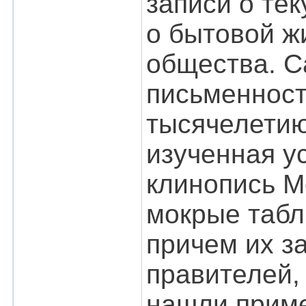
записи о те
о бытовой ж
общества. С
письменност
тысячелетию
изученная у
клинопись М
мокрые табл
причем их за
правителей,
нашли приме