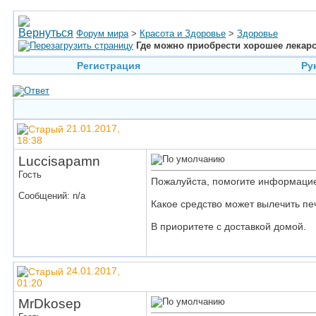
Форум мира
>
Красота и Здоровье
>
Здоровье
Где можно приобрести хорошее лекарс
Регистрация
Ру
21.01.2017,
18:38
Luccisapamn
Гость
Пожалуйста, помогите информаци
Сообщений: n/a
Какое средство может вылечить пе
В приоритете с доставкой домой.
24.01.2017,
01:20
MrDkosep