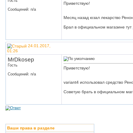
Гость
Приветствую!
Сообщений: n/a
Месяц назад юзал лекарство Ренон
Брал в официальном магазине тут
24.01.2017,
01:26
MrDkosep
Гость
Приветствую!
Сообщений: n/a
variant4 использовал средство Рен
Советую брать в официальном маг
Ваши права в разделе