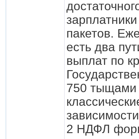
достаточного
зарплатники
пакетов. Еж
есть два пу
выплат по к
Государстве
750 тыщами 
классические
зависимости
2 НДФЛ форм