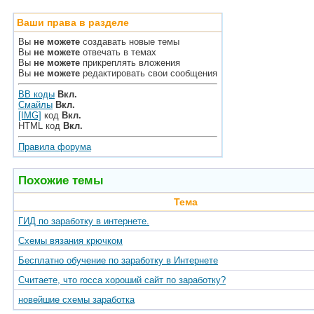
Ваши права в разделе
Вы
не можете
создавать новые темы
Вы
не можете
отвечать в темах
Вы
не можете
прикреплять вложения
Вы
не можете
редактировать свои сообщения
BB коды
Вкл.
Смайлы
Вкл.
[IMG]
код
Вкл.
HTML код
Вкл.
Правила форума
Похожие темы
Тема
ГИД по заработку в интернете.
Схемы вязания крючком
Бесплатно обучение по заработку в Интернете
Считаете, что rocca хороший сайт по заработку?
новейшие схемы заработка