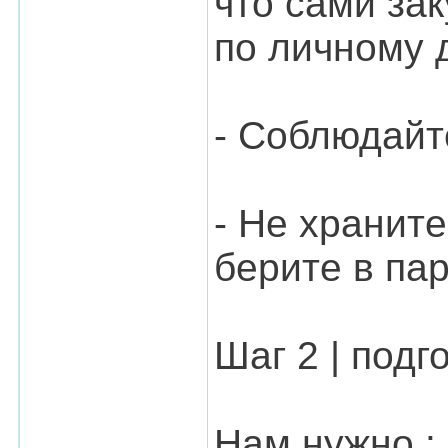
что сами за
по личному 
- Соблюдайт
- Не храните
берите в па
Шаг 2 | подг
Нам нужно :