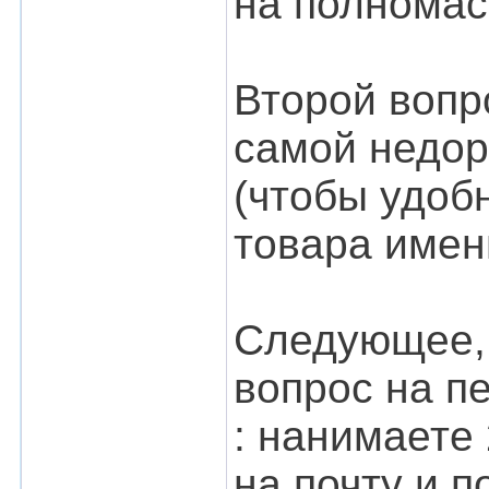
на полномас
Второй вопр
самой недор
(чтобы удоб
товара имен
Следующее, 
вопрос на п
: нанимаете 
на почту и п