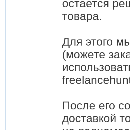
остается ре
товара.
Для этого м
(можете зака
использовать
freelancehunt
После его с
доставкой т