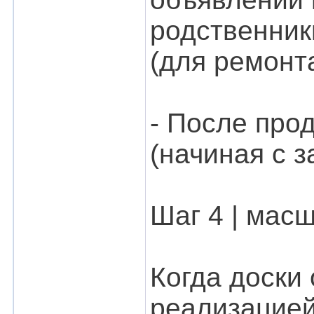
родственник
(для ремонт
- После про
(начиная с з
Шаг 4 | мас
Когда доски
реализацией